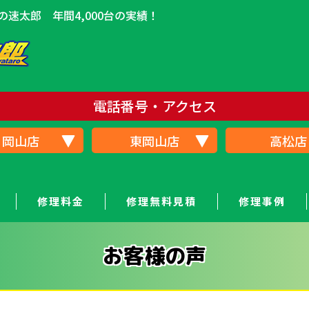
速太郎 年間4,000台の実績！
電話番号・アクセス
岡山店
東岡山店
高松店
修理料金
修理無料見積
修理事例
お客様の声