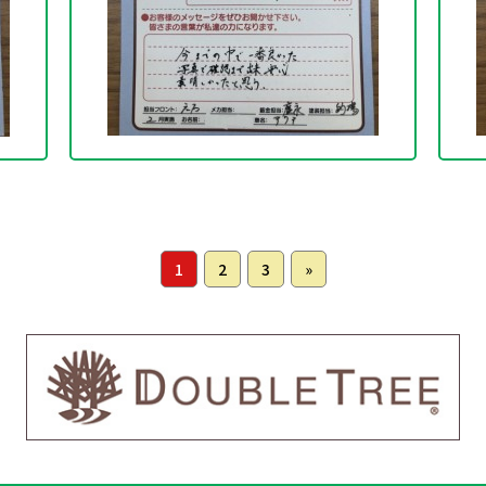
1
2
3
»