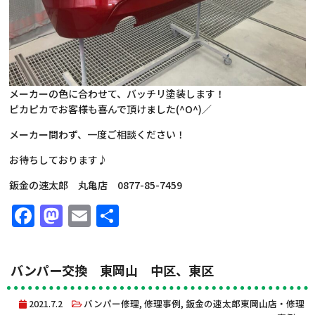
メーカーの色に合わせて、バッチリ塗装します！
ピカピカでお客様も喜んで頂けました(^O^)／
メーカー問わず、一度ご相談ください！
お待ちしております♪
鈑金の速太郎 丸亀店 0877-85-7459
Facebook
Mastodon
Email
共
有
バンパー交換 東岡山 中区、東区
2021.7.2
バンパー修理
,
修理事例
,
鈑金の速太郎東岡山店・修理