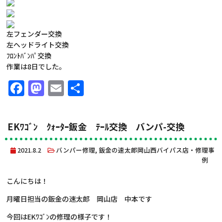
左フェンダー交換
左ヘッドライト交換
ﾌﾛﾝﾄﾊﾞﾝﾊﾟ交換
作業は8日でした。
Facebook
Mastodon
Email
共
有
EKﾜｺﾞﾝ ｸｫｰﾀｰ鈑金 ﾃｰﾙ交換 バンパ-交換
2021.8.2
バンパー修理
,
鈑金の速太郎岡山西バイパス店・修理事
例
こんにちは！
月曜日担当の鈑金の速太郎 岡山店 中本です
今回はEKﾜｺﾞﾝの修理の様子です！