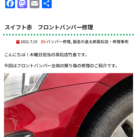
Facebook
Mastodon
Email
共
有
スイフト赤 フロントバンパー修理
2021.7.15
バンパー修理
,
鈑金の速太郎高松店・修理事例
こんにちは！木曜日担当の高松店竹長です。
今回はフロントバンパー左側の擦り傷の修理のご紹介です。