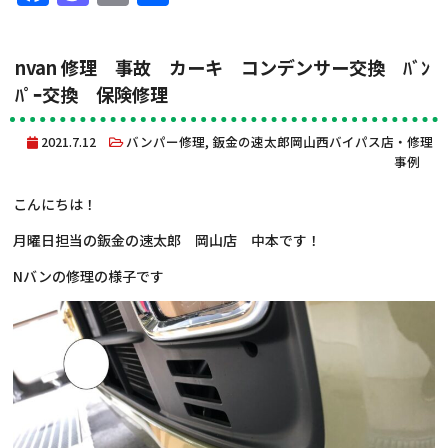
有
nvan 修理 事故 カーキ コンデンサー交換 ﾊﾞﾝ
ﾊﾟｰ交換 保険修理
2021.7.12
バンパー修理
,
鈑金の速太郎岡山西バイパス店・修理
事例
こんにちは！
月曜日担当の鈑金の速太郎 岡山店 中本です！
Nバンの修理の様子です