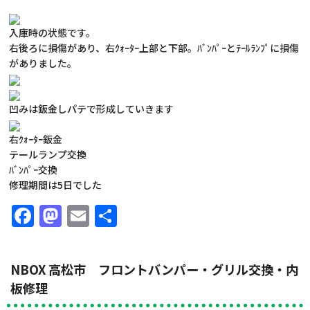
入庫時の状態です。
右後ろに損傷があり、右ｸｫｰﾀｰ上部と下部。ﾊﾞﾝﾊﾟｰとﾃｰﾙﾗﾝﾌﾟに損傷
がありました。
凹みは鈑金しパテで形成していきます
右ｸｫｰﾀｰ鈑金
テールランプ交換
ﾊﾞﾝﾊﾟｰ交換
修理期間は5日でした
Facebook
Mastodon
Email
共
有
NBOX 高松市 フロントバンパー・グリル交換・内
板修理