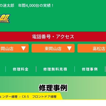
速太郎 年間4,000台の実績！
電話番号・アクセス
岡山店
東岡山店
高松店
修理料金
修理無料見積
修理事例
修理事例
ェンダー修理
CX-5 フロントドア修理