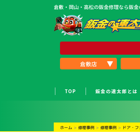
倉敷・岡山・高松の鈑金修理なら鈑金の
倉敷店
TOP
鈑金の速太郎とは
ホーム
修理事例
修理事例
ドア・フ