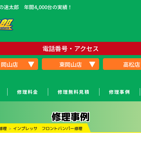
速太郎 年間4,000台の実績！
電話番号・アクセス
岡山店
東岡山店
高松店
修理料金
修理無料見積
修理事例
修理事例
修理
インプレッサ フロントバンパー修理