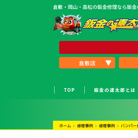
倉敷・岡山・高松の鈑金修理なら鈑金の
倉敷店
TOP
鈑金の速太郎とは
ホーム
修理事例
修理事例
バンパー