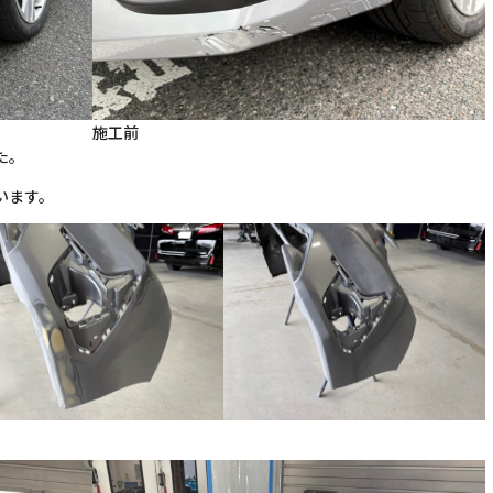
施工前
た。
います。