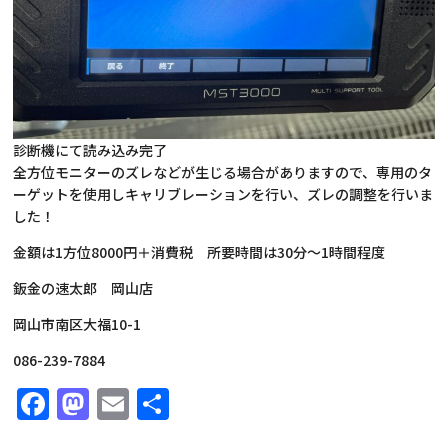
診断機にて読み込み完了
全方位モニターのズレなどが生じる場合がありますので、専用のタ
ーゲットを使用しキャリブレーションを行い、ズレの調整を行いま
した！
金額は1方位8000円＋消費税 所要時間は30分～1時間程度
鈑金の速太郎 岡山店
岡山市南区大福10-1
086-239-7884
Facebook
Mastodon
Email
共
有